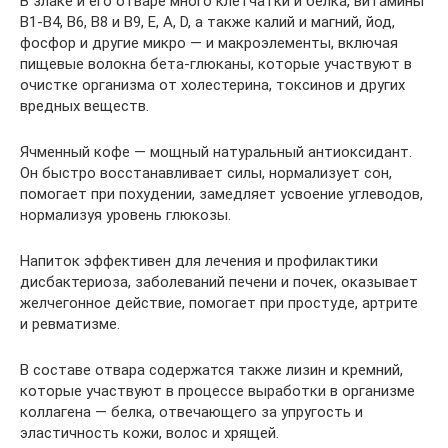
В злаке и его отваре много клетчатки и белка, витамины
В1-В4, В6, В8 и В9, Е, A, D, а также калий и магний, йод,
фосфор и другие микро — и макроэлементы, включая
пищевые волокна бета-глюканы, которые участвуют в
очистке организма от холестерина, токсинов и других
вредных веществ.
Ячменный кофе — мощный натуральный антиоксидант.
Он быстро восстанавливает силы, нормализует сон,
помогает при похудении, замедляет усвоение углеводов,
нормализуя уровень глюкозы.
Напиток эффективен для лечения и профилактики
дисбактериоза, заболеваний печени и почек, оказывает
желчегонное действие, помогает при простуде, артрите
и ревматизме.
В составе отвара содержатся также лизин и кремний,
которые участвуют в процессе выработки в организме
коллагена — белка, отвечающего за упругость и
эластичность кожи, волос и хрящей.