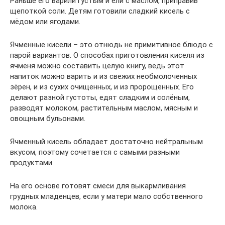
Раньше его варили густым и ели с маслом, приправив
щепоткой соли. Детям готовили сладкий кисель с
мёдом или ягодами.
Ячменные кисели – это отнюдь не примитивное блюдо с
парой вариантов. О способах приготовления киселя из
ячменя можно составить целую книгу, ведь этот
напиток можно варить и из свежих необмолоченных
зёрен, и из сухих очищенных, и из пророщенных. Его
делают разной густоты, едят сладким и солёным,
разводят молоком, растительным маслом, мясным и
овощным бульонами.
Ячменный кисель обладает достаточно нейтральным
вкусом, поэтому сочетается с самыми разными
продуктами.
На его основе готовят смеси для выкармливания
грудных младенцев, если у матери мало собственного
молока.