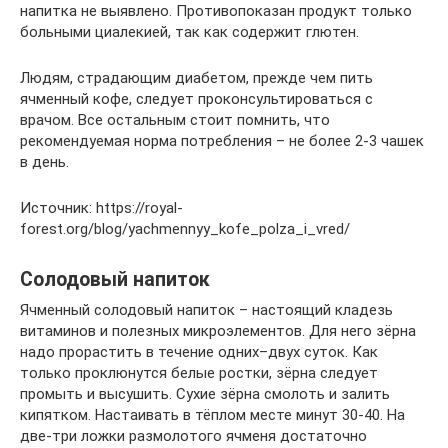
напитка не выявлено. Противопоказан продукт только
больными циалекией, так как содержит глютен.
Людям, страдающим диабетом, прежде чем пить
ячменный кофе, следует проконсультироваться с
врачом. Все остальным стоит помнить, что
рекомендуемая норма потребления – не более 2-3 чашек
в день.
Источник: https://royal-
forest.org/blog/yachmennyy_kofe_polza_i_vred/
Солодовый напиток
Ячменный солодовый напиток – настоящий кладезь
витаминов и полезных микроэлементов. Для него зёрна
надо прорастить в течение одних–двух суток. Как
только проклюнутся белые ростки, зёрна следует
промыть и высушить. Сухие зёрна смолоть и залить
кипятком. Настаивать в тёплом месте минут 30-40. На
две-три ложки размолотого ячменя достаточно