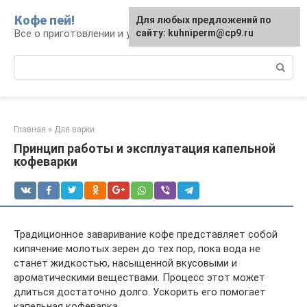
Перейти
Кофе пей!
Для любых предложений по
к
Все о приготовлении и употреблении кофе
сайту: kuhniperm@cp9.ru
контенту
Поиск:
Главная
»
Для варки
Принцип работы и эксплуатация капельной
кофеварки
Традиционное заваривание кофе представляет собой
кипячение молотых зерен до тех пор, пока вода не
станет жидкостью, насыщенной вкусовыми и
ароматическими веществами. Процесс этот может
длиться достаточно долго. Ускорить его помогает
капельная кофеварка.