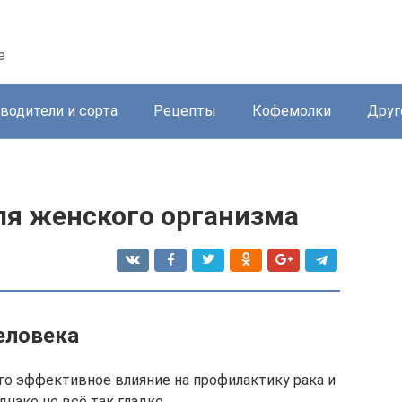
е
водители и сорта
Рецепты
Кофемолки
Друг
ля женского организма
еловека
о эффективное влияние на профилактику рака и
нако не всё так гладко.