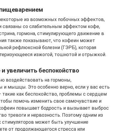
 пищеварением
 некоторые из возможных побочных эффектов,
и связаны со слабительным эффектом кофе,
трина, гормона, стимулирующего движение в
ния также показывают, что кофеин может
ьной рефлюксной болезни (ГЭРБ), которая
ктеризующееся изжогой, тошнотой и отрыжкой.
 и увеличить беспокойство
ью воздействовать на гормоны,
 и мышцы. Это особенно верно, если у вас есть
 такие как беспокойство, проблемы с сердцем
 чтобы помочь изменить свое самочувствие и
у кофеин повышает бодрость и вызывает выброс
тво тревоги и нервозность. Поэтому одним из
их стимуляторов может быть улучшение
аете от продолжающегося стресса или