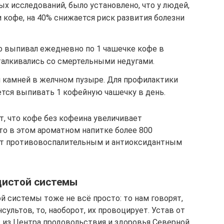
х исследований, было установлено, что у людей,
кофе, на 40% снижается риск развития болезни
то выпивал ежедневно по 1 чашечке кофе в
сталкивались со смертельными недугами.
и камней в желчном пузыре. Для профилактики
ется выпивать 1 кофейную чашечку в день.
, что кофе без кофеина увеличивает
то в этом ароматном напитке более 800
ют противовоспалительным и антиоксидантным
дистой системы
й системы тоже не всё просто: то нам говорят,
ультов, то, наоборот, их провоцирует. Устав от
 из Центра продовольствия и здоровья Северной