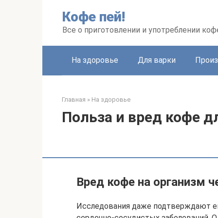
Перейти
Кофе пей!
к
контенту
Все о приготовлении и употреблении коф
На здоровье
Для варки
Произ
Главная
»
На здоровье
Польза и вред кофе д
Вред кофе на организм ч
Исследования даже подтверждают ег
сердечно-сосудистых заболеваний. Од