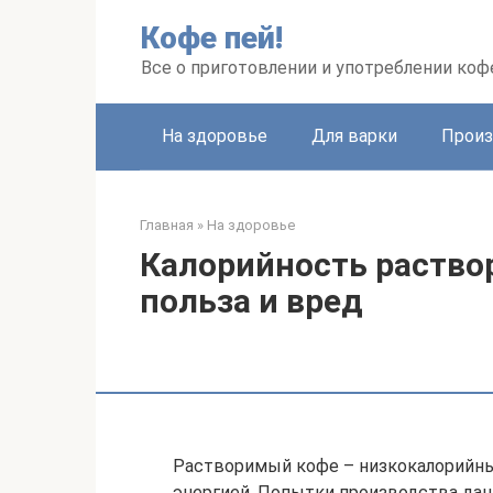
Перейти
Кофе пей!
к
контенту
Все о приготовлении и употреблении коф
На здоровье
Для варки
Произ
Главная
»
На здоровье
Калорийность раствор
польза и вред
Растворимый кофе – низкокалорийный
энергией. Попытки производства данн