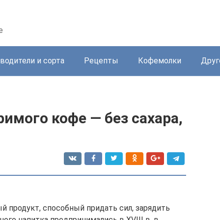
е
водители и сорта
Рецепты
Кофемолки
Друг
имого кофе — без сахара,
 продукт, способный придать сил, зарядить
ого напитка предпринимались в XVIII в. в