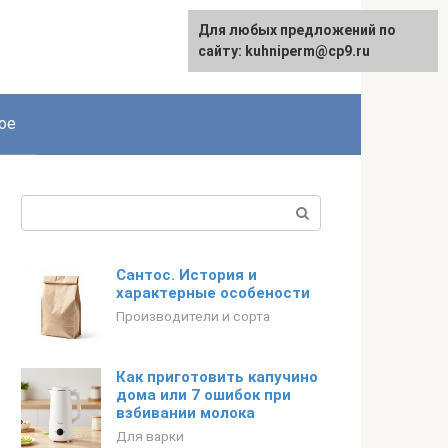
Для любых предложений по
сайту: kuhniperm@cp9.ru
ое
Поиск:
Сантос. История и
характерные особености
Производители и сорта
Как приготовить капучино
дома или 7 ошибок при
взбивании молока
Для варки