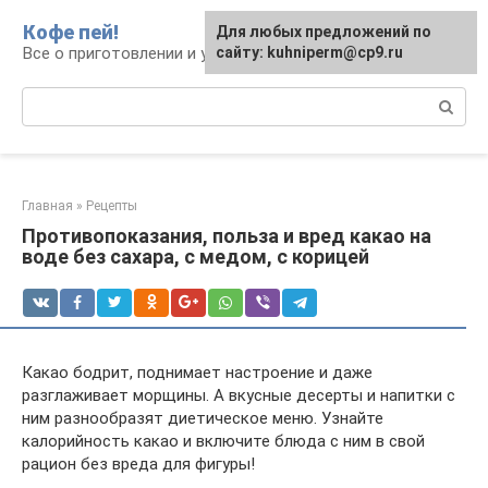
Перейти
Кофе пей!
Для любых предложений по
к
Все о приготовлении и употреблении кофе
сайту: kuhniperm@cp9.ru
контенту
Поиск:
Главная
»
Рецепты
Противопоказания, польза и вред какао на
воде без сахара, с медом, с корицей
Какао бодрит, поднимает настроение и даже
разглаживает морщины. А вкусные десерты и напитки с
ним разнообразят диетическое меню. Узнайте
калорийность какао и включите блюда с ним в свой
рацион без вреда для фигуры!