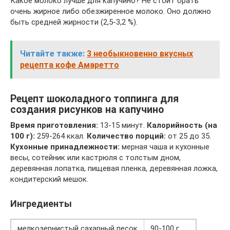
Какое молоко лучше для капучино? Не стоит брать
очень жирное либо обезжиренное молоко. Оно должно
быть средней жирности (2,5-3,2 %).
Читайте также:
3 необыкновенно вкусных
рецепта кофе Амаретто
Рецепт шоколадного топпинга для
создания рисунков на капучино
Время приготовления:
13-15 минут.
Калорийность (на
100 г):
259-264 ккал.
Количество порций:
от 25 до 35.
Кухонные принадлежности:
мерная чаша и кухонные
весы, сотейник или кастрюля с толстым дном,
деревянная лопатка, пищевая пленка, деревянная ложка,
кондитерский мешок.
Ингредиенты
мелкозернистый сахарный песок
90-100 г