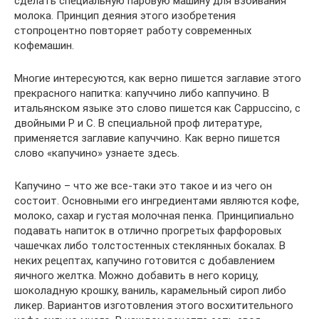
сделать специальную паровую машину для взбивания
молока. Принцип деяния этого изобретения
стопроцентно повторяет работу современных
кофемашин.
Многие интересуются, как верно пишется заглавие этого
прекрасного напитка: капуччино либо каппучино. В
итальянском языке это слово пишется как Cappuccino, с
двойными P и C. В специальной проф литературе,
применяется заглавие капуччино. Как верно пишется
слово «капучино» узнаете здесь.
Капучино – что же все-таки это такое и из чего он
состоит. Основными его ингредиентами являются кофе,
молоко, сахар и густая молочная пенка. Принципиально
подавать напиток в отлично прогретых фарфоровых
чашечках либо толстостенных стеклянных бокалах. В
неких рецептах, капучино готовится с добавлением
яичного желтка. Можно добавить в него корицу,
шоколадную крошку, ваниль, карамельный сироп либо
ликер. Вариантов изготовления этого восхитительного