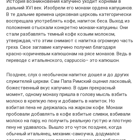
История возникновения капучино уходит корнями в
дальний XVI век. Изобрели его монахи ордена капуцинов.
В те дальние времена церковная церковь категорически
воспрещала употреблять кофе, напиток беса. Выход из
положения отыскали конкретно монахи-капуцины. Они
стали разбавлять темный кофе козьим молоком,
утверждая, что этим снимают с напитка огромную часть
греха. Свое заглавие капучино получил благодаря
красно-коричневым капюшонам на рясе монахов. Ведь в
переводе с итальянского, cappuccio– это капюшон.
Позднее, слух о необычном напитке дошел и до других
служителей церкви. Сам Папа Римский оценил ласковый,
божественный вкус капучино. В один прекрасный
момент, одному монаху пришла в голову мысль взбить
молоко в крепкую пену и добавить в напиток. Но
взбитая пена не держалась на жарком кофе. Монахи
пробовали добавлять в кофе взбитые сливки, взбивали
молоко на пару, но получить реальную густую и плотную
пену не удавалось. Вышло это чуток позднее, когда
обычный итальянец, механик-самоучка, додумался