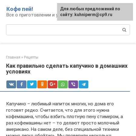
Перейти
Кофе пей!
Для любых предложений по
к
Все о приготовлении и употреблении кофе
сайту: kuhniperm@cp9.ru
контенту
Поиск:
Главная
»
Рецепты
Как правильно сделать капучино в домашних
условиях
Капучино – любимый напиток многих, но дома его
готовят редко. Считается, что для этого нужна
кофемашина, чтобы взбить плотную пену стимером, а
раз кофемашины нет – то делают просто молочный
американо. На самом деле, без специальной техники
можно легко обойтись. Мы проверили несколько