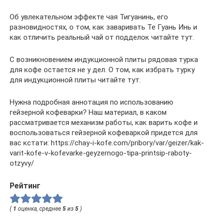
Об увлекательном эффекте чая Тигуанинь, его
разновидностях, о том, как заваривать Те Гуань Инь и
как отличить реальный чай от подделок читайте тут.
С возникновением индукционной плиты рядовая турка
для кофе остается не у дел. О том, как избрать турку
для индукционной плиты читайте тут.
Нужна подробная аннотация по использованию
гейзерной кофеварки? Наш материал, в каком
рассматривается механизм работы, как варить кофе и
воспользоваться гейзерной кофеваркой придется для
вас кстати: https://chay-i-kofe.com/pribory/var/geizer/kak-
varit-kofe-v-kofevarke-geyzernogo-tipa-printsip-raboty-
otzyvy/
Рейтинг
(
1
оценка, среднее
5
из
5
)