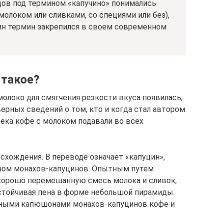
одов под термином «капучино» понимались
молоком или сливками, со специями или без),
ин термин закрепился в своем современном
 такое?
олоко для смягчения резкости вкуса появилась,
верных сведений о том, кто и когда стал автором
века кофе с молоком подавали во всех
схождения. В переводе означает «капуцин»,
ном монахов-капуцинов. Опытным путем
 хорошо перемешанную смесь молока и сливок,
стойчивая пена в форме небольшой пирамиды.
чными капюшонами монахов-капуцинов кофе и