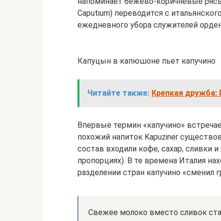
напоминает бежево-коричневые рясы 
Caputium) переводится с итальянско
ежедневного убора служителей орден
Капуцын в капюшоне пьет капучино
Читайте также:
Крепкая дружба: 
Впервые термин «капучино» встречает
похожий напиток Kapuziner существова
состав входили кофе, сахар, сливки и
пропорциях). В те времена Италия на
разделении стран капучино «сменил г
Свежее молоко вместо сливок стал