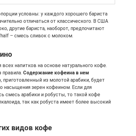
орции условны: у каждого хорошего бариста
чительно отличаться от классического. В США
ко, другие бариста, наоборот, предпочитают
’half – смесь сливок с молоком.
чино
 всех напитков на основе натурального кофе.
з правила.
Содержание кофеина в нем
о, приготовленный из молотой арабики, будет
го насыщения зерен кофеином. Если для
ь смесь арабики и робусты, то такой кофе
алоида, так как робуста имеет более высокий
гих видов кофе