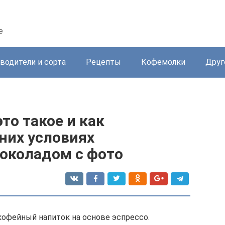
е
водители и сорта
Рецепты
Кофемолки
Друг
то такое и как
них условиях
шоколадом с фото
 кофейный напиток на основе эспрессо.