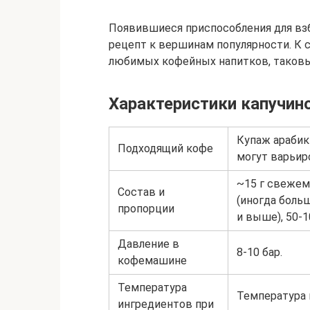
Появившиеся приспособления для взб
рецепт к вершинам популярности. К с
любимых кофейных напитков, таковым
Характеристики капучин
Купаж арабик
Подходящий кофе
могут варьир
~15 г свежем
Состав и
(иногда боль
пропорции
и выше), 50-1
Давление в
8-10 бар.
кофемашине
Температура
Температура 
ингредиентов при