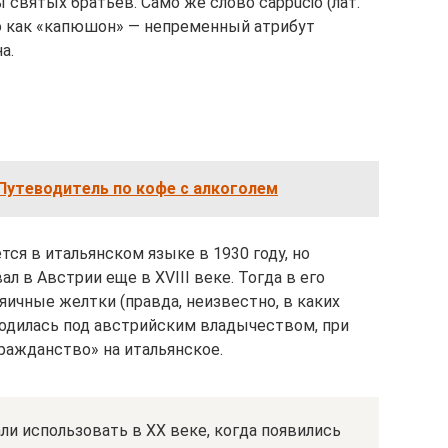
святых братьев. Само же слово cappucio (лат.
го как «капюшон» — непременный атрибут
а.
Путеводитель по кофе с алкоголем
ся в итальянском языке в 1930 году, но
л в Австрии еще в XVIII веке. Тогда в его
 яичные желтки (правда, неизвестно, в каких
ходилась под австрийским владычеством, при
ражданство» на итальянское.
и использовать в XX веке, когда появились