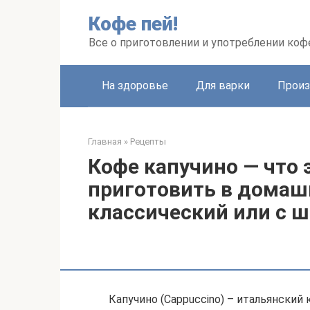
Перейти
Кофе пей!
к
контенту
Все о приготовлении и употреблении коф
На здоровье
Для варки
Произ
Главная
»
Рецепты
Кофе капучино — что э
приготовить в домаш
классический или с 
Капучино (Cappuccino) – итальянский