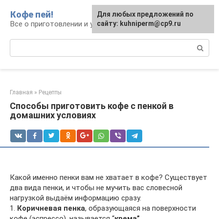
Перейти
Кофе пей!
Для любых предложений по
к
Все о приготовлении и употреблении кофе
сайту: kuhniperm@cp9.ru
контенту
Поиск:
Главная
»
Рецепты
Способы приготовить кофе с пенкой в
домашних условиях
Какой именно пенки вам не хватает в кофе? Существует
два вида пенки, и чтобы не мучить вас словесной
нагрузкой выдаём информацию сразу.
1.
Коричневая пенка
, образующаяся на поверхности
кофе (эспрессо), называется “
крема”
.