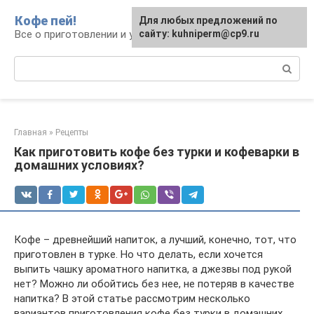
Перейти
Кофе пей!
Для любых предложений по
к
Все о приготовлении и употреблении кофе
сайту: kuhniperm@cp9.ru
контенту
Поиск:
Главная
»
Рецепты
Как приготовить кофе без турки и кофеварки в
домашних условиях?
Кофе – древнейший напиток, а лучший, конечно, тот, что
приготовлен в турке. Но что делать, если хочется
выпить чашку ароматного напитка, а джезвы под рукой
нет? Можно ли обойтись без нее, не потеряв в качестве
напитка? В этой статье рассмотрим несколько
вариантов приготовления кофе без турки в домашних