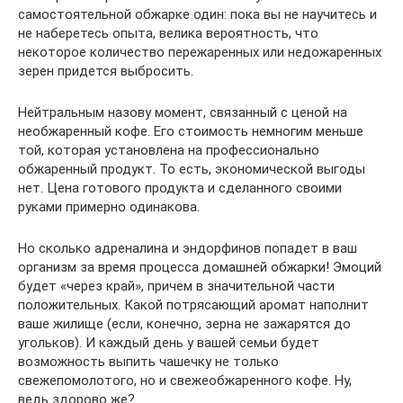
самостоятельной обжарке один: пока вы не научитесь и
не наберетесь опыта, велика вероятность, что
некоторое количество пережаренных или недожаренных
зерен придется выбросить.
Нейтральным назову момент, связанный с ценой на
необжаренный кофе. Его стоимость немногим меньше
той, которая установлена на профессионально
обжаренный продукт. То есть, экономической выгоды
нет. Цена готового продукта и сделанного своими
руками примерно одинакова.
Но сколько адреналина и эндорфинов попадет в ваш
организм за время процесса домашней обжарки! Эмоций
будет «через край», причем в значительной части
положительных. Какой потрясающий аромат наполнит
ваше жилище (если, конечно, зерна не зажарятся до
угольков). И каждый день у вашей семьи будет
возможность выпить чашечку не только
свежепомолотого, но и свежеобжаренного кофе. Ну,
ведь здорово же?