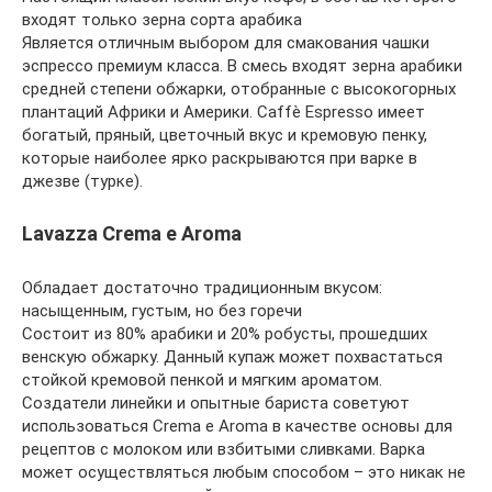
входят только зерна сорта арабика
Является отличным выбором для смакования чашки
эспрессо премиум класса. В смесь входят зерна арабики
средней степени обжарки, отобранные с высокогорных
плантаций Африки и Америки. Caffè Espresso имеет
богатый, пряный, цветочный вкус и кремовую пенку,
которые наиболее ярко раскрываются при варке в
джезве (турке).
Lavazza Crema e Aroma
Обладает достаточно традиционным вкусом:
насыщенным, густым, но без горечи
Состоит из 80% арабики и 20% робусты, прошедших
венскую обжарку. Данный купаж может похвастаться
стойкой кремовой пенкой и мягким ароматом.
Создатели линейки и опытные бариста советуют
использоваться Crema е Aroma в качестве основы для
рецептов с молоком или взбитыми сливками. Варка
может осуществляться любым способом – это никак не