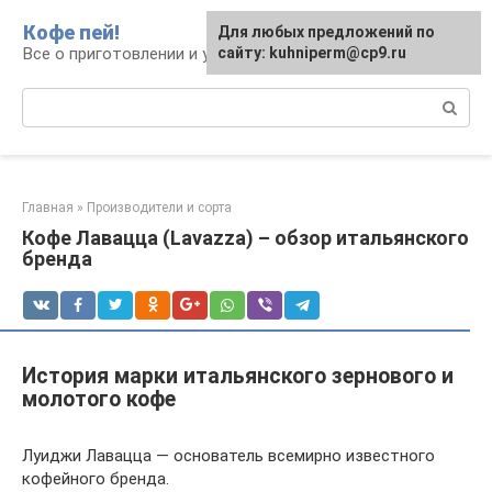
Перейти
Кофе пей!
Для любых предложений по
к
Все о приготовлении и употреблении кофе
сайту: kuhniperm@cp9.ru
контенту
Поиск:
Главная
»
Производители и сорта
Кофе Лавацца (Lavazza) – обзор итальянского
бренда
История марки итальянского зернового и
молотого кофе
Луиджи Лавацца — основатель всемирно известного
кофейного бренда.