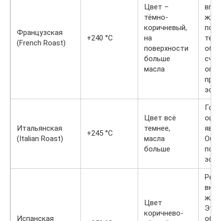
Цвет –
впл
тёмно-
жжён
коричневый,
появ
Французская
+240 °C
на
терп
(French Roast)
поверхности
обж
больше
счит
масла
опти
приг
эспр
Горч
Цвет всё
ощу
Итальянская
темнее,
явст
+245 °C
(Italian Roast)
масла
Обж
больше
подх
эспр
Резк
вкус
жжён
Цвет
Эту 
коричнево-
Испанская
обж