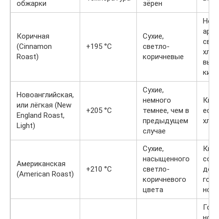
обжарки
зёрен
Нежн
аро
Коричная
Сухие,
свеж
(Cinnamon
+195 °C
светло-
хлеб
Roast)
коричневые
выр
кисл
Сухие,
Новоанглийская,
немного
Кисл
или лёгкая (New
+205 °C
темнее, чем в
есть
England Roast,
предыдущем
хлеб
Light)
случае
Сухие,
Кисл
насыщенного
соче
Американская
+210 °C
светло-
дел
(American Roast)
коричневого
горь
цвета
нот
Горь
нот