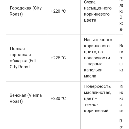
Сухие,
явст
Городская (City
насыщенного
+220 °C
кисл
Roast)
коричневого
Эта
цвета
хоро
дегу
Насыщенного
коричневого
Во в
Полная
цвета, на
поя
городская
+225 °C
поверхности
отт
обжарка (Full
– первые
шок
City Roast
капельки
кара
масла
Поверхность
Кисл
маслянистая,
исче
Венская (Vienna
+230 °C
цвет –
кара
Roast)
тёмно-
стан
коричневый
инте
В ка
отт