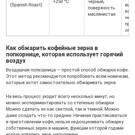
+250 °C
чёрный,
(Spanish Roast)
выд
поверхность
все 
маслянистая
неко
про
обуг
Как обжарить кофейные зерна в
попкорнице, которая использует горячий
воздух
Воздушная попкорница — простой способ обжарки кофе.
Этот метод рекомендуется попробовать всем новичкам,
которые хотят самостоятельно обжаривать зерна.
На весь процесс уходит всего несколько минут, но
можно экспериментировать со степенью обжарки.
Можно сделать ее как светлой, так и темной. Можно
даже создать что-то среднее. Начиная практиковаться
в приготовлении кофе, нельзя недооценивать обжарку
собственных зерен в машине, функции которой годами
использовались лишь наполовину.