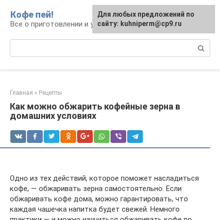
Перейти
Кофе пей!
Для любых предложений по
к
Все о приготовлении и употреблении кофе
сайту: kuhniperm@cp9.ru
контенту
Поиск:
Главная
»
Рецепты
Как можно обжарить кофейные зерна в
домашних условиях
Одно из тех действий, которое поможет насладиться
кофе, — обжаривать зерна самостоятельно. Если
обжаривать кофе дома, можно гарантировать, что
каждая чашечка напитка будет свежей. Немного
практики — и можно научиться обжаривать кофе по