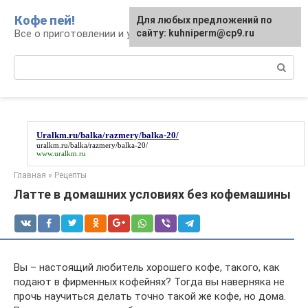
Перейти
Кофе пей!
Для любых предложений по
к
Все о приготовлении и употреблении кофе
сайту: kuhniperm@cp9.ru
контенту
Поиск:
Uralkm.ru/balka/razmery/balka-20/
uralkm.ru/balka/razmery/balka-20/
www.uralkm.ru
Главная
»
Рецепты
Латте в домашних условиях без кофемашины
Вы – настоящий любитель хорошего кофе, такого, как
подают в фирменных кофейнях? Тогда вы наверняка не
прочь научиться делать точно такой же кофе, но дома.