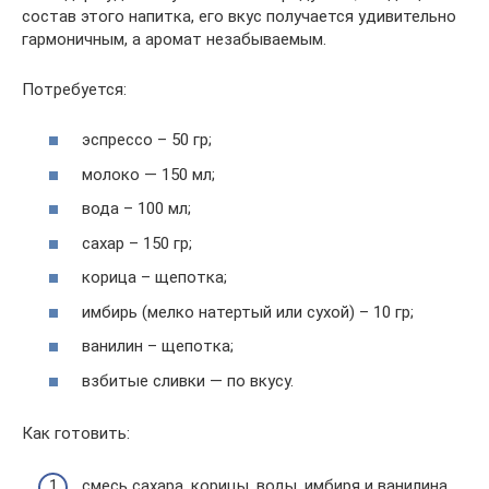
состав этого напитка, его вкус получается удивительно
гармоничным, а аромат незабываемым.
Потребуется:
эспрессо – 50 гр;
молоко — 150 мл;
вода – 100 мл;
сахар – 150 гр;
корица – щепотка;
имбирь (мелко натертый или сухой) – 10 гр;
ванилин – щепотка;
взбитые сливки — по вкусу.
Как готовить:
смесь сахара, корицы, воды, имбиря и ванилина