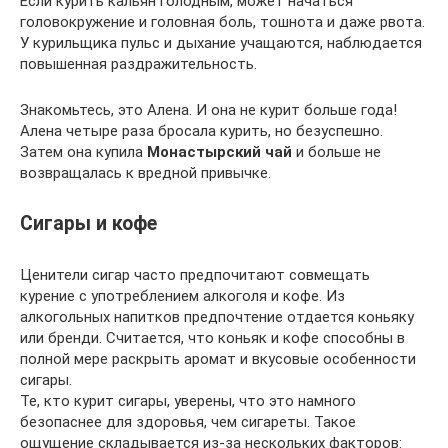
Если курить кальян голодным, может начаться
головокружение и головная боль, тошнота и даже рвота.
У курильщика пульс и дыхание учащаются, наблюдается
повышенная раздражительность.
Знакомьтесь, это Алена. И она не курит больше года!
Алена четыре раза бросала курить, но безуспешно.
Затем она купила
Монастырский чай
и больше не
возвращалась к вредной привычке.
Сигары и кофе
Ценители сигар часто предпочитают совмещать
курение с употреблением алкоголя и кофе. Из
алкогольных напитков предпочтение отдается коньяку
или бренди. Считается, что коньяк и кофе способны в
полной мере раскрыть аромат и вкусовые особенности
сигары.
Те, кто курит сигары, уверены, что это намного
безопаснее для здоровья, чем сигареты. Такое
ощущение складывается из-за нескольких факторов: