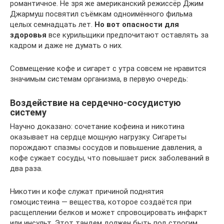
романтичное. Не зря же американский режиссёр Джим
Джармуш посвятил съёмкам одноимённого фильма
целых семнадцать лет.
Но вот опасности для
здоровья
все курильщики предпочитают оставлять за
кадром и даже не думать о них.
Совмещение кофе и сигарет с утра совсем не нравится
значимым системам организма, в первую очередь:
Воздействие на сердечно-сосудистую
систему
Научно доказано: сочетание кофеина и никотина
оказывает на сердце мощную нагрузку. Сигареты
порождают спазмы сосудов и повышение давления, а
кофе сужает сосуды, что повышает риск заболеваний в
два раза.
Никотин и кофе служат причиной поднятия
гомоцистеина — вещества, которое создаётся при
расщеплении белков и может спровоцировать инфаркт
или инсульт. Этот тандем должен быть под строгим