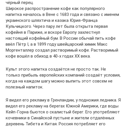
чёрный перец.
Широкое распространение кофе как популярного
напитка началось в Вене с 1683 года и связано с именем
украинского шляхтича и казака Юрия-Франца
Кульчицкого. Через пару лет была открыта первая
кофейня в Париже, и вскоре Европу захлестнул
настоящий кофейный бум. В России обычай пить кофе
ввёл Пётр I, а в 1899 году швейцарский химик Макс
Моргенталлер создал растворимый кофе. Растворимый
кофе вошёл в обиход в 40-x годах XX века.
Культ этого напитка создаётся не просто так. Не
только прибыль европейских компаний создаёт условия,
когда на каждом шагу можно выпить этот совсем не
полезный напиток.
Я видел его рекламу в Гренландии, у подножия ледника. Я
видел его рекламу на берегах Южной Америки, где воды
Кейп-Горна бьются о скалистый берег. Его употребляют
кочевники в Синайской пустыне и жители отдалённых
деревень Тибета и Китая. Россия потребляет его