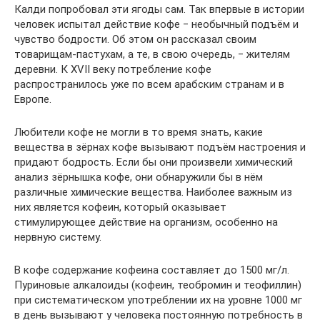
Калди попробовал эти ягоды сам. Так впервые в истории
человек испытал действие кофе ‒ необычный подъём и
чувство бодрости. Об этом он рассказал своим
товарищам-пастухам, а те, в свою очередь, ‒ жителям
деревни. К XVII веку потребление кофе
распространилось уже по всем арабским странам и в
Европе.
Любители кофе не могли в то время знать, какие
вещества в зёрнах кофе вызывают подъём настроения и
придают бодрость. Если бы они произвели химический
анализ зёрнышка кофе, они обнаружили бы в нём
различные химические вещества. Наиболее важным из
них является кофеин, который оказывает
стимулирующее действие на организм, особенно на
нервную систему.
В кофе содержание кофеина составляет до 1500 мг/л.
Пуриновые алкалоиды (кофеин, теобромин и теофиллин)
при систематическом употреблении их на уровне 1000 мг
в день вызывают у человека постоянную потребность в