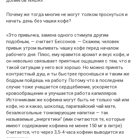
допингов WADA».
Почему же тогда многие не могут толком проснуться и
начать день без чашки кофе?
«Это привычка, замена одного стимула другим
подобным, — считает Бессонов. — Скажем, человек
привык утром выпивать чашку кофе перед началом
рабочего дня. Плюс, ему нравится аромат и вкус кофе, и
он невольно связывает приятные ощущения с тем, что в
такой ситуации у него всё хорошо. Но можно принять
контрастный душ, и ты быстрее проснёшься и таким же
бодрым пойдёшь на работу. Потому что в последнем
случае тоже учащается сердцебиение, ускоряется
кровообращение и улучшается работа капилляров.
Источниками же кофеина могут быть не только чай или
кофе, но и какао, шоколад, парагвайский чай мате,
безалкогольные тонизирующие напитки — так
называемые „энергетики“ (ими считаются те, которые
имеют содержание кофеина не менее 150 мг в литре).
Считается, что через 3,5-4 часа кофеин выводится из