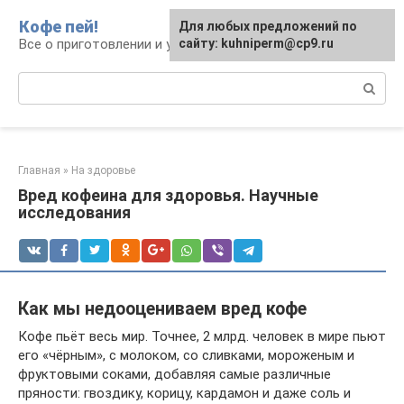
Перейти
Кофе пей!
Для любых предложений по
к
Все о приготовлении и употреблении кофе
сайту: kuhniperm@cp9.ru
контенту
Поиск:
Главная
»
На здоровье
Вред кофеина для здоровья. Научные
исследования
Как мы недооцениваем вред кофе
Кофе пьёт весь мир. Точнее, 2 млрд. человек в мире пьют
его «чёрным», с молоком, со сливками, мороженым и
фруктовыми соками, добавляя самые различные
пряности: гвоздику, корицу, кардамон и даже соль и