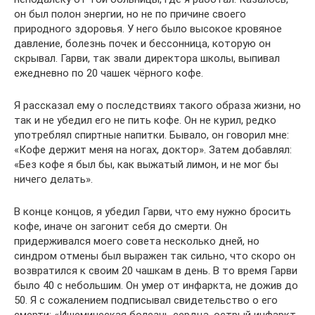
он был полон энергии, но не по причине своего
природного здоровья. У него было высокое кровяное
давление, болезнь почек и бессонница, которую он
скрывал. Гарви, так звали директора школы, выпивал
ежедневно по 20 чашек чёрного кофе.
Я рассказал ему о последствиях такого образа жизни, но
так и не убедил его не пить кофе. Он не курил, редко
употреблял спиртные напитки. Бывало, он говорил мне:
«Кофе держит меня на ногах, доктор». Затем добавлял:
«Без кофе я был бы, как выжатый лимон, и не мог бы
ничего делать».
В конце концов, я убедил Гарви, что ему нужно бросить
кофе, иначе он загонит себя до смерти. Он
придерживался моего совета несколько дней, но
синдром отмены был выражен так сильно, что скоро он
возвратился к своим 20 чашкам в день. В то время Гарви
было 40 с небольшим. Он умер от инфаркта, не дожив до
50. Я с сожалением подписывал свидетельство о его
смерти: «Ишемическая болезнь сердца, острый инфаркт