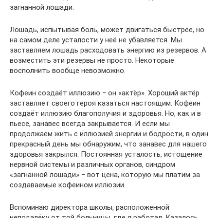
загнанной лошади.
Лошадь, испытывая боль, может двигаться быстрее, но
на самом деле усталости у неё не убавляется. Мы
заставляем лошадь расходовать энергию из резервов. А
возместить эти резервы не просто. Некоторые
восполнить вообще невозможно.
Кофеин создаёт иллюзию ‒ он «актёр». Хороший актёр
заставляет своего героя казаться настоящим. Кофеин
создаёт иллюзию благополучия и здоровья. Но, как и в
пьесе, занавес всегда закрывается. И если мы
продолжаем жить с иллюзией энергии и бодрости, в один
прекрасный день мы обнаружим, что занавес для нашего
здоровья закрылся. Постоянная усталость, истощение
нервной системы и различных органов, синдром
«загнанной лошади» ‒ вот цена, которую мы платим за
создаваемые кофеином иллюзии.
Вспоминаю директора школы, расположенной
неподалёку от той больницы, где я работал. Казалось,