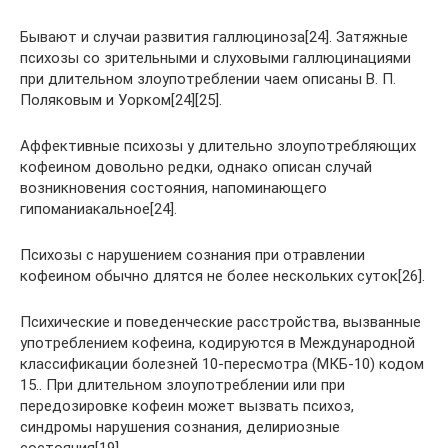
Бывают и случаи развития галлюциноза[24]. Затяжные
психозы со зрительными и слуховыми галлюцинациями
при длительном злоупотреблении чаем описаны В. П.
Поляковым и Уорком[24][25].
Аффективные психозы у длительно злоупотребляющих
кофеином довольно редки, однако описан случай
возникновения состояния, напоминающего
гипоманиакальное[24].
Психозы с нарушением сознания при отравлении
кофеином обычно длятся не более нескольких суток[26].
Психические и поведенческие расстройства, вызванные
употреблением кофеина, кодируются в Международной
классификации болезней 10-пересмотра (МКБ-10) кодом
15.. При длительном злоупотреблении или при
передозировке кофеин может вызвать психоз,
синдромы нарушения сознания, делириозные