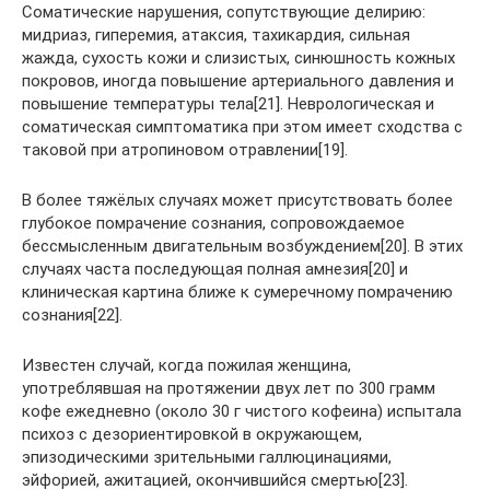
Соматические нарушения, сопутствующие делирию:
мидриаз, гиперемия, атаксия, тахикардия, сильная
жажда, сухость кожи и слизистых, синюшность кожных
покровов, иногда повышение артериального давления и
повышение температуры тела[21]. Неврологическая и
соматическая симптоматика при этом имеет сходства с
таковой при атропиновом отравлении[19].
В более тяжёлых случаях может присутствовать более
глубокое помрачение сознания, сопровождаемое
бессмысленным двигательным возбуждением[20]. В этих
случаях часта последующая полная амнезия[20] и
клиническая картина ближе к сумеречному помрачению
сознания[22].
Известен случай, когда пожилая женщина,
употреблявшая на протяжении двух лет по 300 грамм
кофе ежедневно (около 30 г чистого кофеина) испытала
психоз с дезориентировкой в окружающем,
эпизодическими зрительными галлюцинациями,
эйфорией, ажитацией, окончившийся смертью[23].