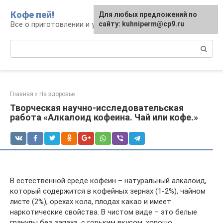
Перейти
Кофе пей!
Для любых предложений по
к
Все о приготовлении и употреблении кофе
сайту: kuhniperm@cp9.ru
контенту
Поиск:
Главная
»
На здоровье
Творческая научно-исследовательская
работа «Алкалоид кофеина. Чай или кофе.»
В естественной среде кофеин – натуральный алкалоид,
который содержится в кофейных зернах (1-2%), чайном
листе (2%), орехах кола, плодах какао и имеет
наркотические свойства. В чистом виде – это белые
гранулы без запаха, с горьким вкусом, хорошо