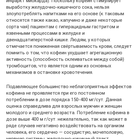
инфаркт миокарда). Поскольку кофеин стимулирует
выработку желудочно-кишечного сока, нельзя
злоупотреблять напитками на его основе (к таковым
относятся также какао, капучино и даже некоторые
сорта чая) пациентам с гиперацидным гастритом и
язвенными процессами в желудке и
двенадцатиперстной кишке. Людям, у которых
отмечается пониженная свёртываемость крови, следует
помнить о том, что кофеин ухудшает агрегационную
активность (способность склеиваться между собой)
тромбоцитов, что является одним из основных
механизмов в остановке кровотечения.
Подавляющее большинство неблагоприятных эффектов
кофеина не проявляется при его постоянном
потреблении в дозе порядка 150-400 мг/сут. Данная
оценка справед­лива для взрослых мужчин и женщин
молодого и среднего возраста. Потребление кофеина в
дозе выше 400 м г/сут. нежелательно, так как может в
ряде случаев негативно воздействовать на организм
человека, его сердечно — сосудистую, мочеполовую,
нервную системы, желудочно-кишечный тракт.