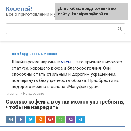
Перейти
Кофе пей!
Для любых предложений по
к
Все о приготовлении и употреблении кофе
сайту: kuhniperm@cp9.ru
контенту
Поиск:
ломбард часов в москве
Швейцарские наручные
часы
– это признак высокого
статуса, хорошего вкуса и благосостояния. Они
способны стать стильным и дорогим украшением,
подчеркнуть безупречность образа. Приобрести их
недорого можно в салоне «Мануфактура».
Главная
»
На здоровье
Сколько кофеина в сутки можно употреблять,
чтобы не навредить