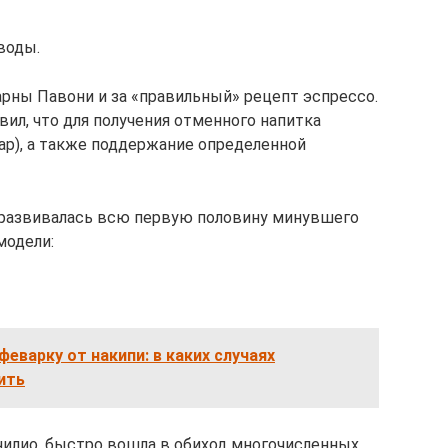
воды.
рны Павони и за «правильный» рецепт эспрессо.
ил, что для получения отменного напитка
ар), а также поддержание определенной
 развивалась всю первую половину минувшего
модели:
феварку от накипи: в каких случаях
ить
илио, быстро вошла в обиход многочисленных