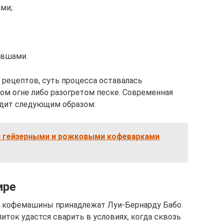
ми;
овшами.
 рецептов, суть процесса оставалась
ом огне либо разогретом песке. Современная
дит следующим образом:
я гейзерными и рожковыми кофеварками
ире
я кофемашины принадлежат Луи-Бернарду Бабо.
питок удастся сварить в условиях, когда сквозь