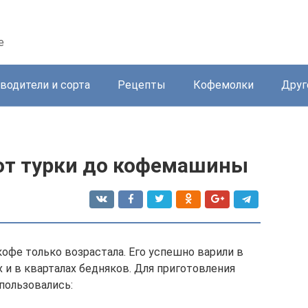
е
водители и сорта
Рецепты
Кофемолки
Друг
от турки до кофемашины
кофе только возрастала. Его успешно варили в
х и в кварталах бедняков. Для приготовления
пользовались: