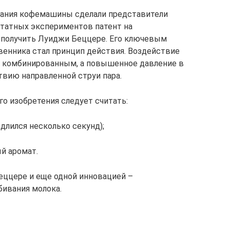
вания кофемашины сделали представители
ьтатных экспериментов патент на
 получить Луиджи Беццере. Его ключевым
енника стал принцип действия. Воздействие
о комбинированным, а повышенное давление в
твию направленной струи пара.
 изобретения следует считать:
длился несколько секунд);
й аромат.
еццере и еще одной инновацией –
ивания молока.