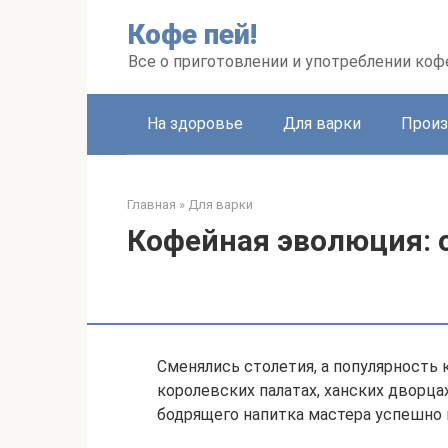
Перейти
Кофе пей!
к
контенту
Все о приготовлении и употреблении коф
На здоровье
Для варки
Произ
Главная
»
Для варки
Кофейная эволюция: 
Сменялись столетия, а популярность 
королевских палатах, ханских дворца
бодрящего напитка мастера успешно 