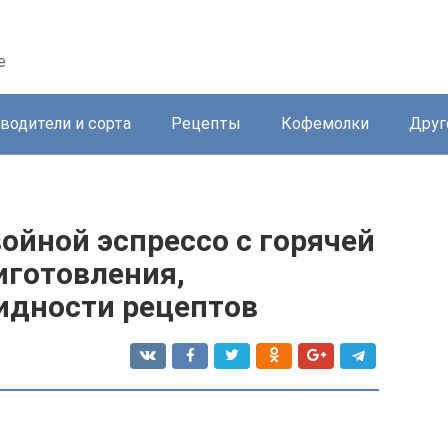
е
водители и сорта
Рецепты
Кофемолки
Друг
ойной эспрессо с горячей
иготовления,
идности рецептов