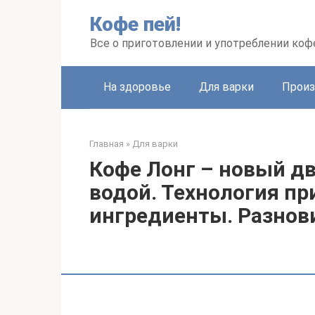
Перейти
Кофе пей!
к
контенту
Все о приготовлении и употреблении коф
На здоровье
Для варки
Произ
Главная
»
Для варки
Кофе Лонг – новый дв
водой. Технология пр
ингредиенты. Разнов