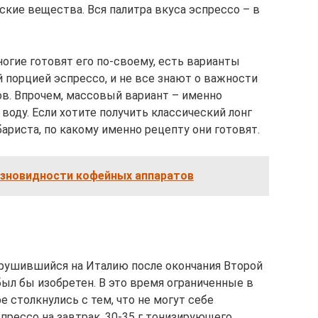
кие вещества. Вся палитра вкуса эспрессо – в
ногие готовят его по-своему, есть варианты
й порцией эспрессо, и не все знают о важности
в. Впрочем, массовый вариант – именно
воду. Если хотите получить классический лонг
бариста, по какому именно рецепту они готовят.
азновидности кофейных аппаратов
брушившийся на Италию после окончания Второй
был бы изобретен. В это время ограниченные в
 столкнулись с тем, что не могут себе
прессо на завтрак. 30-35 г тонизирующего