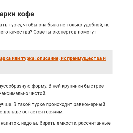
варки кофе
ть турку, чтобы она была не только удобной, но
шего качества? Советы экспертов помогут
арка или турка: описание, их преимущества и
нусообразную форму. В ней крупинки быстрее
максимально чистой.
лучше. В такой турке происходит равномерный
е дольше остается горячим.
 напиток, надо выбирать емкости, рассчитанные