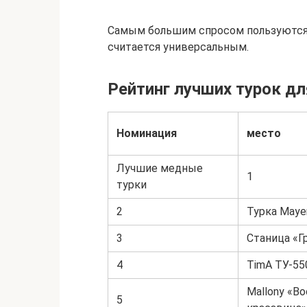
Самым большим спросом пользуются 
считается универсальным.
Рейтинг лучших турок дл
Номинация
место
Лучшие медные
1
турки
2
Турка Maye
3
Станица «Гр
4
TimA ТУ-55
Mallony «В
5