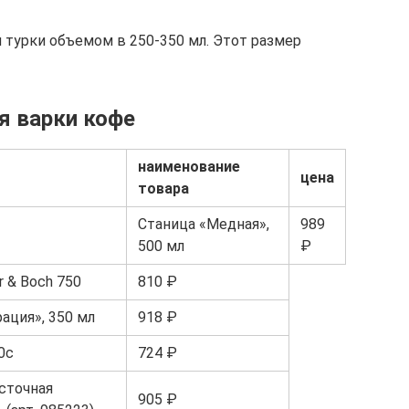
турки объемом в 250-350 мл. Этот размер
я варки кофе
наименование
цена
товара
Станица «Медная»,
989
500 мл
₽
r & Boch 750
810 ₽
ация», 350 мл
918 ₽
0с
724 ₽
осточная
905 ₽