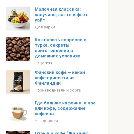
Молочная классика:
капучино, латте и флэт
уайт
Для варки
Как варить эспрессо в
турке, секреты
приготовления в
домашних условиях
Рецепты
Финский кофе – какой
кофе привезти из
Финляндии
Производители и сорта
Где больше кофеина: в чае
или кофе, содержание
кофеина
На здоровье
Отзыв о кофе “Жардин”: