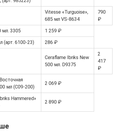
 (арт. 985223)
Vitesse «Turguoise»,
790
685 мл VS-8634
₽
0 мл. 3305
1 259 ₽
л (арт. 6100-23)
286 ₽
2
Ceraflame Ibriks New
417
500 мл. D9375
₽
«Восточная
2 069 ₽
00 мл (C09-200)
Ibriks Hammered»
2 890 ₽
)
чше