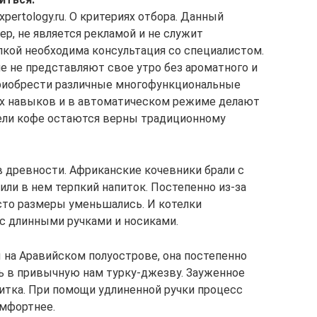
pertology.ru. О критериях отбора. Данный
р, не является рекламой и не служит
пкой необходима консультация со специалистом.
е не представляют свое утро без ароматного и
приобрести различные многофункциональные
ых навыков и в автоматическом режиме делают
тели кофе остаются верны традиционному
 древности. Африканские кочевники брали с
ли в нем терпкий напиток. Постепенно из-за
сто размеры уменьшались. И котелки
с длинными ручками и носиками.
 на Аравийском полуострове, она постепенно
ь в привычную нам турку-джезву. Зауженное
итка. При помощи удлиненной ручки процесс
омфортнее.