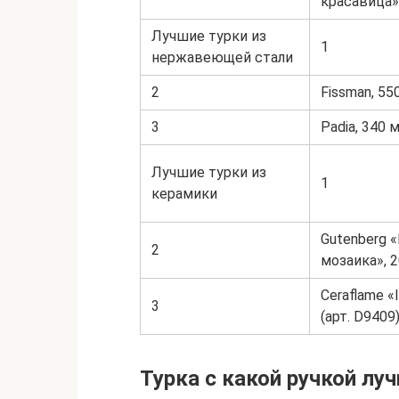
красавица»,
Лучшие турки из
1
нержавеющей стали
2
Fissman, 55
3
Padia, 340 м
Лучшие турки из
1
керамики
Gutenberg 
2
мозаика», 2
Ceraflame «
3
(арт. D9409
Турка с какой ручкой лу