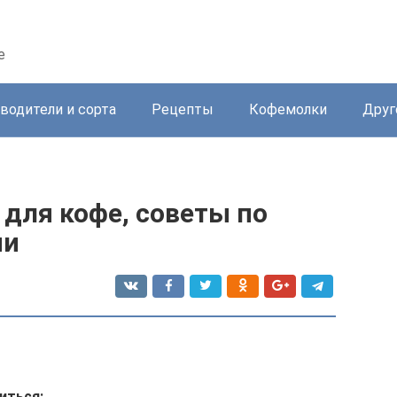
е
водители и сорта
Рецепты
Кофемолки
Друг
для кофе, советы по
ии
иться: