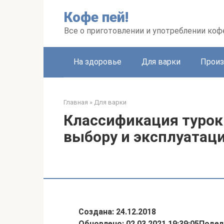
Перейти
Кофе пей!
к
контенту
Все о приготовлении и употреблении коф
На здоровье
Для варки
Произ
Главная
»
Для варки
Классификация турок 
выбору и эксплуатац
Создана: 24.12.2018
Обновлено: 02.03.2021 19:39:05
Подел