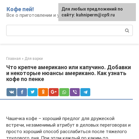
Перейти
Кофе пей!
Для любых предложений по
к
Все о приготовлении и употреблении кофе
сайту: kuhniperm@cp9.ru
контенту
Поиск:
Главная
»
Для варки
Что крепче американо или капучино. Добавки
и некоторые нюансы американо. Как узнать
кофе по пенке
Чашечка кофе – хороший предлог для дружеской
встречи, незаменимый атрибут в деловых переговорах и
просто хороший способ расслабиться после тяжелого
трудового дня. При этом каждый по каким-то