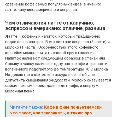
сравнение кофе самых популярных видов, а именно:
латте, капучино, американо и эспрессо.
Чем отличаются латте от капучино,
эспрессо и американо: отличие, разница
Латте
– кофейный напиток, который традиционно
подается на завтрак. В его составе эспрессо (3 части) и
молоко (1 часть). Особенностью этого кофейного
коктейля можно считать способ приготовления.
Напиток наливают следующим образом: в стакан или
большую чашку наливают одну часть кофе и три части
вспененного подогретого до температуры 70˚С молока.
Но делают это как можно аккуратнее, чтобы не
допустить смешивания жидкостей. Молоко оказывается
самым нижним слоем, далее идет кофе, и сверху –
молочная пенка.
Читайте также:
Кофе в фине по-вьетнамски —
что такое, как заваривать, а также про