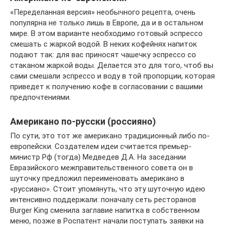
«Переделанная версия» необычного рецепта, очень
популярна не только лишь в Европе, да и в остальном
мире. В этом варианте необходимо готовый эспрессо
смешать с жаркой водой. В неких кофейнях напиток
подают так: для вас приносят чашечку эспрессо со
стаканом жаркой воды. Делается это для того, чтоб вы
сами смешали эспрессо и воду в той пропорции, которая
приведет к получению кофе в согласовании с вашими
предпочтениями.
Американо по-русски (россияно)
По сути, это тот же американо традиционный либо по-
европейски. Создателем идеи считается премьер-
министр Рф (тогда) Медведев Д.А. На заседании
Евразийского межправительственного совета он в
шуточку предложил переименовать американо в
«руссиано». Стоит упомянуть, что эту шуточную идею
интенсивно поддержали: поначалу сеть ресторанов
Burger King сменила заглавие напитка в собственном
меню, позже в Роспатент начали поступать заявки на