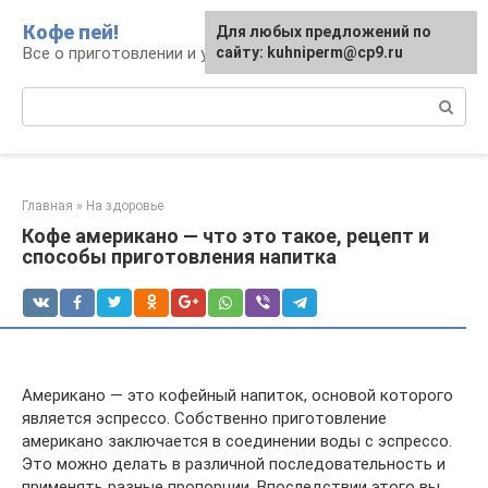
Перейти
Кофе пей!
Для любых предложений по
к
Все о приготовлении и употреблении кофе
сайту: kuhniperm@cp9.ru
контенту
Поиск:
Главная
»
На здоровье
Кофе американо — что это такое, рецепт и
способы приготовления напитка
Американо — это кофейный напиток, основой которого
является эспрессо. Собственно приготовление
американо заключается в соединении воды с эспрессо.
Это можно делать в различной последовательность и
применять разные пропорции. Впоследствии этого вы