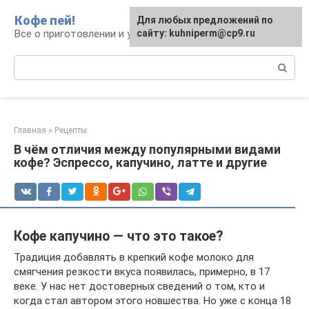
Перейти
Кофе пей!
Для любых предложений по
к
Все о приготовлении и употреблении кофе
сайту: kuhniperm@cp9.ru
контенту
Поиск:
Главная
»
Рецепты
В чём отличия между популярными видами
кофе? Эспрессо, капучино, латте и другие
Кофе капучино — что это такое?
Традиция добавлять в крепкий кофе молоко для
смягчения резкости вкуса появилась, примерно, в 17
веке. У нас нет достоверных сведений о том, кто и
когда стал автором этого новшества. Но уже с конца 18