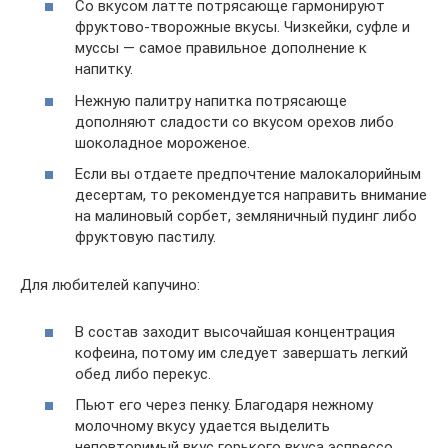
Со вкусом латте потрясающе гармонируют
фруктово-творожные вкусы. Чизкейки, суфле и
муссы — самое правильное дополнение к
напитку.
Нежную палитру напитка потрясающе
дополняют сладости со вкусом орехов либо
шоколадное мороженое.
Если вы отдаете предпочтение малокалорийным
десертам, то рекомендуется направить внимание
на малиновый сорбет, земляничный пудинг либо
фруктовую пастилу.
Для любителей капучино:
В состав заходит высочайшая концентрация
кофеина, потому им следует завершать легкий
обед либо перекус.
Пьют его через пенку. Благодаря нежному
молочному вкусу удается выделить
неповторимый вкус горького вкуса эспрессо.