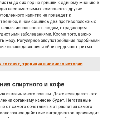
алисты до сих пор не пришли к единому мнению в
о два несовместимых компонента, другие
отовленного напитка не приведет к
твенное, в чем сошлись два противоположных
ли нельзя использовать людям, страдающим
удистыми заболеваниями. Кроме того, важно
ть меру. Регулярное злоупотребление подобными
е скачки давления и сбои сердечного ритма.
ак готовят, традиции и немного истории
ния спиртного и кофе
ьзя извлечь много пользы. Даже если делать это
блении организму нанесен будет. Негативные
е от самого сочетания, а от распития самого
тивоположное действие ингредиентов производит