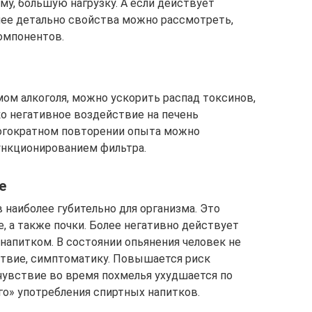
му, большую нагрузку. А если действует
лее детально свойства можно рассмотреть,
омпонентов.
мом алкоголя, можно ускорить распад токсинов,
ко негативное воздействие на печень
ногократном повторении опыта можно
ункционированием фильтра.
е
наиболее губительно для организма. Это
е, а также почки. Более негативно действует
напитком. В состоянии опьянения человек не
твие, симптоматику. Повышается риск
чувствие во время похмелья ухудшается по
о» употребления спиртных напитков.