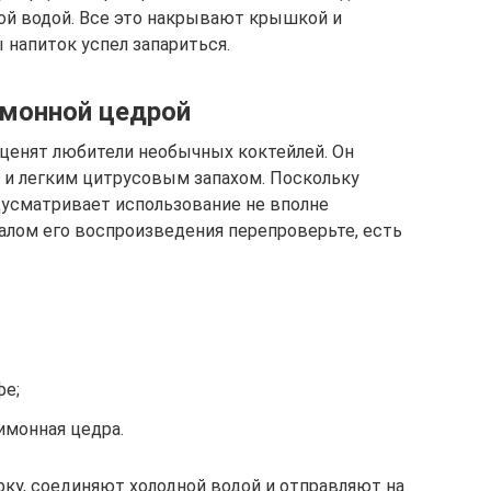
ной водой. Все это накрывают крышкой и
 напиток успел запариться.
имонной цедрой
ценят любители необычных коктейлей. Он
 и легким цитрусовым запахом. Поскольку
дусматривает использование не вполне
алом его воспроизведения перепроверьте, есть
фе;
имонная цедра.
у, соединяют холодной водой и отправляют на