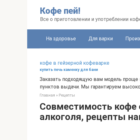
Перейти
Кофе пей!
к
контенту
Все о приготовлении и употреблении коф
На здоровье
Для варки
Произ
кофе в гейзерной кофеварке
купить печь каменку для бани
Заказать подходящую вам модель проще 
пунктов выдачи. Мы гарантируем высоко
Главная
»
Рецепты
Совместимость кофе
алкоголя, рецепты н