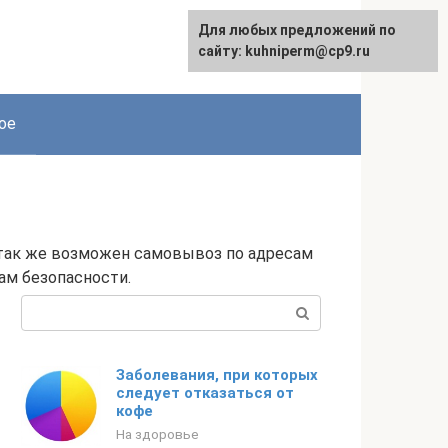
Для любых предложений по
сайту: kuhniperm@cp9.ru
ое
 так же возможен самовывоз по адресам
ам безопасности.
Поиск:
Заболевания, при которых
следует отказаться от
кофе
На здоровье