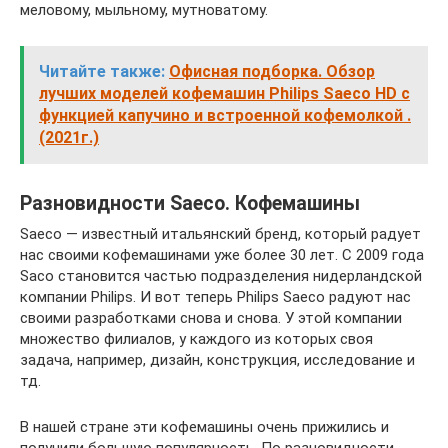
меловому, мыльному, мутноватому.
Читайте также:
Офисная подборка. Обзор
лучших моделей кофемашин Philips Saeco HD с
функцией капучино и встроенной кофемолкой .
(2021г.)
Разновидности Saeco. Кофемашины
Saeco — известный итальянский бренд, который радует
нас своими кофемашинами уже более 30 лет. С 2009 года
Saco становится частью подразделения нидерландской
компании Philips. И вот теперь Philips Saeco радуют нас
своими разработками снова и снова. У этой компании
множество филиалов, у каждого из которых своя
задача, например, дизайн, конструкция, исследование и
тд.
В нашей стране эти кофемашины очень прижились и