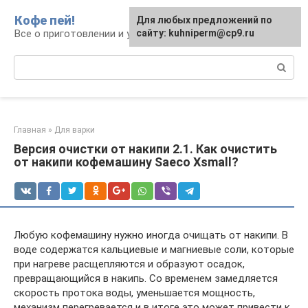
Перейти
Кофе пей!
Для любых предложений по
к
Все о приготовлении и употреблении кофе
сайту: kuhniperm@cp9.ru
контенту
Поиск:
Главная
»
Для варки
Версия очистки от накипи 2.1. Как очистить
от накипи кофемашину Saeco Xsmall?
Любую кофемашину нужно иногда очищать от накипи. В
воде содержатся кальциевые и магниевые соли, которые
при нагреве расщепляются и образуют осадок,
превращающийся в накипь. Со временем замедляется
скорость протока воды, уменьшается мощность,
механизм перегревается и в итоге это может привести к