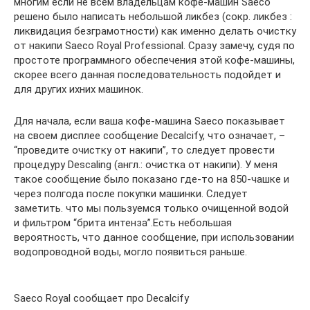
многим если не всем владельцам кофе-машин Saeco
решено было написать небольшой ликбез (сокр. ликбез :
ликвидация безграмотности) как именно делать очистку
от накипи Saeco Royal Professional. Сразу замечу, судя по
простоте программного обеспечения этой кофе-машины,
скорее всего данная последовательность подойдет и
для других ихних машинок.
Для начала, если ваша кофе-машина Saeco показывает
на своем дисплее сообщение Decalcify, что означает, –
“проведите очистку от накипи”, то следует провести
процедуру Descaling (англ.: очистка от накипи). У меня
такое сообщение было показано где-то на 850-чашке и
через полгода после покупки машинки. Следует
заметить. что мы пользуемся только очищенной водой
и фильтром “брита интенза”.Есть небольшая
вероятность, что данное сообщение, при использовании
водопроводной воды, могло появиться раньше.
Saeco Royal сообщает про Decalcify