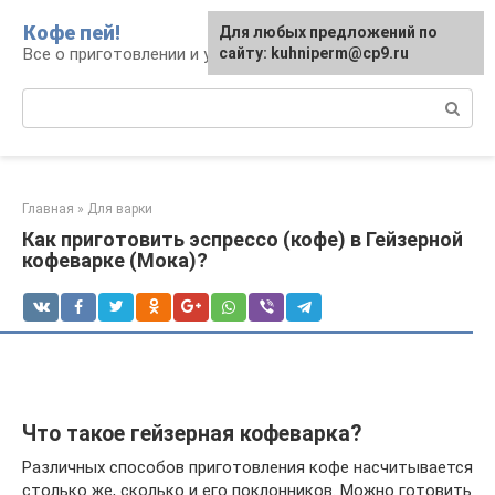
Перейти
Кофе пей!
Для любых предложений по
к
Все о приготовлении и употреблении кофе
сайту: kuhniperm@cp9.ru
контенту
Поиск:
Главная
»
Для варки
Как приготовить эспрессо (кофе) в Гейзерной
кофеварке (Мока)?
Что такое гейзерная кофеварка?
Различных способов приготовления кофе насчитывается
столько же, сколько и его поклонников. Можно готовить