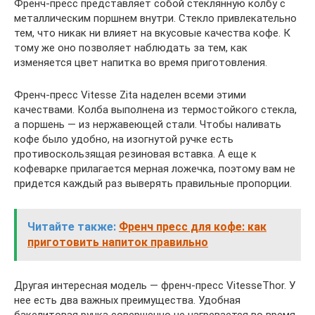
Френч-пресс представляет собой стеклянную колбу с
металлическим поршнем внутри. Стекло привлекательно
тем, что никак ни влияет на вкусовые качества кофе. К
тому же оно позволяет наблюдать за тем, как
изменяется цвет напитка во время приготовления.
Френч-пресс Vitesse Zita наделен всеми этими
качествами. Колба выполнена из термостойкого стекла,
а поршень — из нержавеющей стали. Чтобы наливать
кофе было удобно, на изогнутой ручке есть
противоскользящая резиновая вставка. А еще к
кофеварке прилагается мерная ложечка, поэтому вам не
придется каждый раз выверять правильные пропорции.
Читайте также:
Френч пресс для кофе: как
приготовить напиток правильно
Другая интересная модель — френч-пресс VitesseThor. У
нее есть два важных преимущества. Удобная
бакелитовая ручка совершенно не нагревается во время