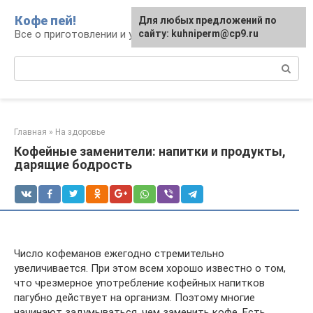
Перейти
Кофе пей!
Для любых предложений по
к
Все о приготовлении и употреблении кофе
сайту: kuhniperm@cp9.ru
контенту
Поиск:
Главная
»
На здоровье
Кофейные заменители: напитки и продукты,
дарящие бодрость
Число кофеманов ежегодно стремительно
увеличивается. При этом всем хорошо известно о том,
что чрезмерное употребление кофейных напитков
пагубно действует на организм. Поэтому многие
начинают задумываться, чем заменить кофе. Есть