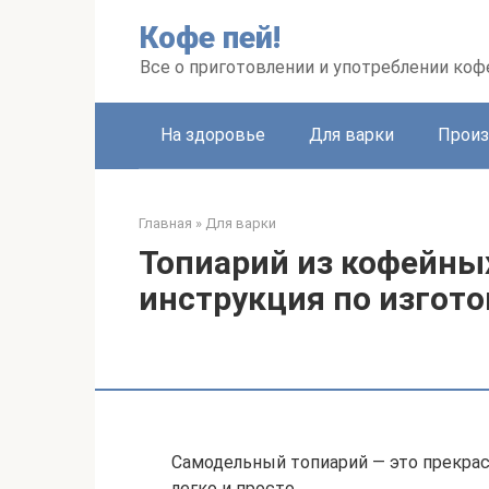
Перейти
Кофе пей!
к
контенту
Все о приготовлении и употреблении коф
На здоровье
Для варки
Произ
Главная
»
Для варки
Топиарий из кофейны
инструкция по изгот
Самодельный топиарий — это прекра
легко и просто