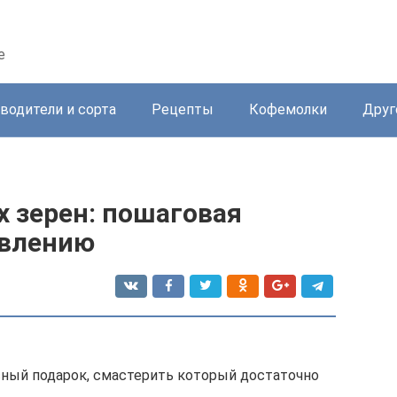
е
водители и сорта
Рецепты
Кофемолки
Друг
х зерен: пошаговая
овлению
сный подарок, смастерить который достаточно