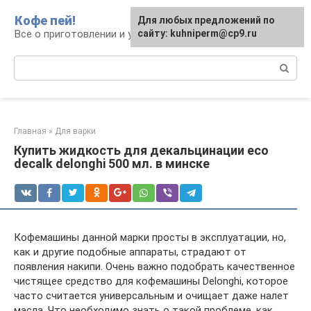
Перейти
Кофе пей!
Для любых предложений по
к
Все о приготовлении и употреблении кофе
сайту: kuhniperm@cp9.ru
контенту
Поиск:
Главная
»
Для варки
Купить жидкость для декальцинации eco
decalk delonghi 500 мл. в минске
Кофемашины данной марки просты в эксплуатации, но,
как и другие подобные аппараты, страдают от
появления накипи. Очень важно подобрать качественное
чистящее средство для кофемашины Delonghi, которое
часто считается универсальным и очищает даже налет
масла. Что необходимо знать о такой проблеме, как