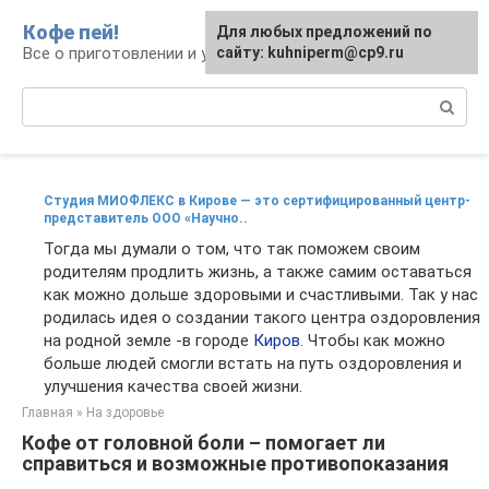
Перейти
Кофе пей!
Для любых предложений по
к
Все о приготовлении и употреблении кофе
сайту: kuhniperm@cp9.ru
контенту
Поиск:
Студия МИОФЛЕКС в Кирове — это сертифицированный центр-
представитель ООО «Научно..
Тогда мы думали о том, что так поможем своим
родителям продлить жизнь, а также самим оставаться
как можно дольше здоровыми и счастливыми. Так у нас
родилась идея о создании такого центра оздоровления
на родной земле -в городе
Киров
. Чтобы как можно
больше людей смогли встать на путь оздоровления и
улучшения качества своей жизни.
Главная
»
На здоровье
Кофе от головной боли – помогает ли
справиться и возможные противопоказания